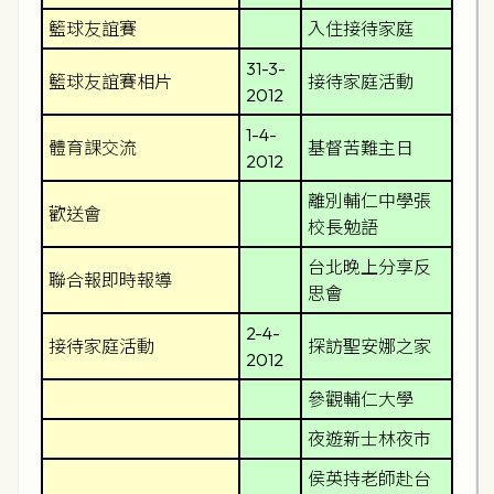
籃球友誼賽
入住接待家庭
31-3-
籃球友誼賽相片
接待家庭活動
2012
1-4-
體育課交流
基督苦難主日
2012
離別輔仁中學張
歡送會
校長勉語
台北晚上分享反
聯合報即時報導
思會
2-4-
接待家庭活動
探訪聖安娜之家
2012
參觀輔仁大學
夜遊新士林夜市
侯英持老師赴台