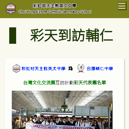
T
彩虹邨天主教英文中學
Choi Hung Estate Catholic Secondary School
彩天到訪輔仁
台灣文化交流團
互訪計劃
彩天代表團名單