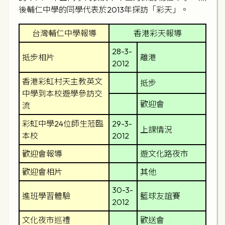
後輔仁中學的同學代表於2013年探訪「彩天」。
台灣輔仁中學報導
香港彩天報導
28-3-
抵步相片
離港
2012
香港彩虹村天主教英文
抵步
中學到本校遊學參訪交
歡迎會
流
彩虹中學24位師生蒞臨
29-3-
上課情況
本校
2012
歡迎會報導
遊文化路夜市
歡迎會相片
其他
30-3-
進班學習體驗
籃球友誼賽
2012
文化夜市巡禮
歡送會