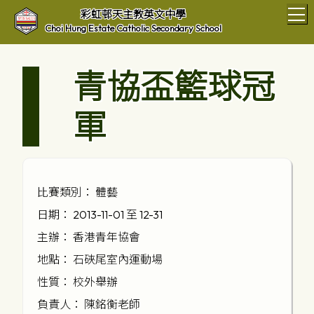
T
彩虹邨天主教英文中學
Choi Hung Estate Catholic Secondary School
青協盃籃球冠
軍
比賽類別： 體藝
日期： 2013-11-01 至 12-31
主辦： 香港青年協會
地點： 石硤尾室內運動場
性質： 校外舉辦
負責人： 陳銘衡老師