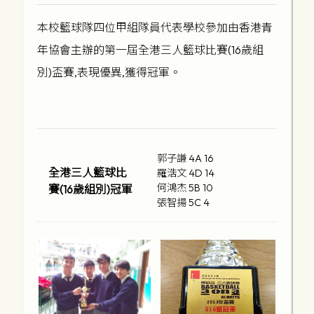
本校籃球隊四位甲組隊員代表學校參加由香港青
年協會主辦的第一屆全港三人籃球比賽(16歲組
別)盃賽‚表現優異‚獲得冠軍。
郭子謙 4A 16
全港三人籃球比
羅浩文 4D 14
何鴻杰 5B 10
賽(16歲組別)冠軍
張智揚 5C 4