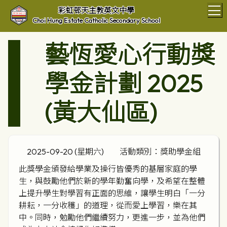
T
彩虹邨天主教英文中學
Choi Hung Estate Catholic Secondary School
藝恆愛心行動獎
學金計劃 2025
(黃大仙區)
2025-09-20 (星期六)
活動類別：獎助學金組
此獎學金頒發給學業及操行皆優秀的基層家庭的學
生，與鼓勵他們於新的學年勤奮向學，及希望在整體
上提升學生對學習有正面的思維，讓學生明白「一分
耕耘，一分收穫」的道理，從而愛上學習，樂在其
中。同時，勉勵他們繼續努力，更進一步，並為他們