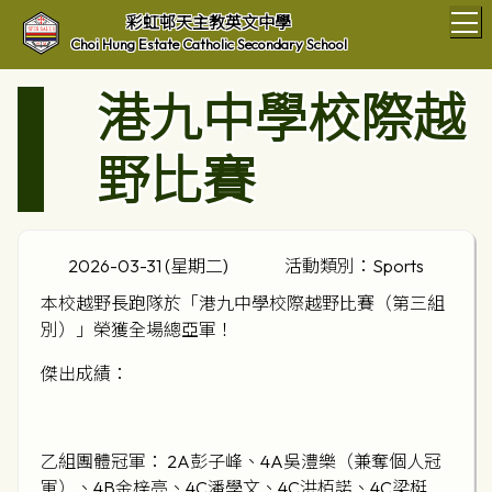
T
彩虹邨天主教英文中學
Choi Hung Estate Catholic Secondary School
港九中學校際越
野比賽
2026-03-31 (星期二)
活動類別：Sports
本校越野長跑隊於「港九中學校際越野比賽（第三組
別）」榮獲全場總亞軍！
傑出成績：
乙組團體冠軍： 2A彭子峰、4A吳澧樂（兼奪個人冠
軍）、4B金梓亮、4C潘學文、4C洪栢諾、4C梁梃