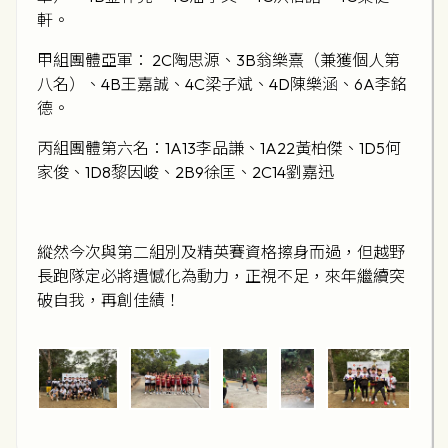
軒。
甲組團體亞軍： 2C陶思源、3B翁樂熹（兼獲個人第
八名）、4B王嘉誠、4C梁子斌、4D陳樂涵、6A李銘
德。
丙組團體第六名：1A13李品謙、1A22黃柏傑、1D5何
家俊、1D8黎因峻、2B9徐匡、2C14劉嘉迅
縱然今次與第二組別及精英賽資格擦身而過，但越野
長跑隊定必將遺憾化為動力，正視不足，來年繼續突
破自我，再創佳績！