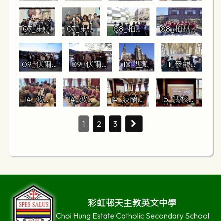
堡門前大
圍牆導賞
合照
學習
07_東邊
07_東邊
08_柏林
08_柏林自
畫廊前
畫廊前合
自由大學
由大學校園
合照
照3
校園參觀
參觀2
09_伏爾塔
09_伏爾塔
10_聖維
11_參觀布
瓦河畔合
瓦河畔合
特大教
拉格城堡
照
照2
堂建築
區.jpg
14_波蘭
14_波蘭
14_波蘭學
15_我校學
觀察
學校交流
學校交流
校交流活
生英文簡報
活動
活動2
動4
1
2
3
彩虹邨天主教英文中學
Choi Hung Estate Catholic Secondary School