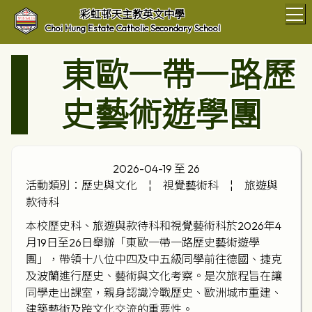
T
彩虹邨天主教英文中學
Choi Hung Estate Catholic Secondary School
東歐一帶一路歷
史藝術遊學團
2026-04-19 至 26
活動類別：歷史與文化
¦
視覺藝術科
¦
旅遊與
款待科
本校歷史科、旅遊與款待科和視覺藝術科於2026年4
月19日至26日舉辦「東歐一帶一路歷史藝術遊學
團」，帶領十八位中四及中五級同學前往德國、捷克
及波蘭進行歷史、藝術與文化考察。是次旅程旨在讓
同學走出課室，親身認識冷戰歷史、歐洲城市重建、
建築藝術及跨文化交流的重要性。