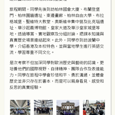
旅程期間，同學先後到訪柏林國會大廈、布蘭登堡
門、柏林圍牆遺址、東邊畫廊、柏林自由大學、布拉
格城堡、聖維特大教堂、奧斯維辛集中營及比克瑙遺
址、華沙起義博物館、皇家大道及華沙皇家城堡等
地，透過導賞、實地觀察及分組討論，把課本知識與
真實歷史場景連結起來。此外，同學亦到訪波蘭中
學，介紹香港及本校特色，並與當地學生進行英語交
流，學習尊重不同文化。
是次考察不但加深同學對歐洲歷史與藝術的認識，更
培養他們的國際視野、自律精神、團隊合作及表達能
力。同學在旅程中學會珍惜和平、勇於溝通，並體會
歷史並非只存在於書本，而是可以親身看見、感受和
反思的真實經驗。
04_布蘭登
06_柏林