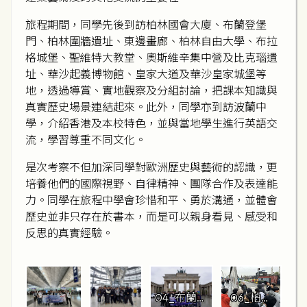
旅程期間，同學先後到訪柏林國會大廈、布蘭登堡
門、柏林圍牆遺址、東邊畫廊、柏林自由大學、布拉
格城堡、聖維特大教堂、奧斯維辛集中營及比克瑙遺
址、華沙起義博物館、皇家大道及華沙皇家城堡等
地，透過導賞、實地觀察及分組討論，把課本知識與
真實歷史場景連結起來。此外，同學亦到訪波蘭中
學，介紹香港及本校特色，並與當地學生進行英語交
流，學習尊重不同文化。
是次考察不但加深同學對歐洲歷史與藝術的認識，更
培養他們的國際視野、自律精神、團隊合作及表達能
力。同學在旅程中學會珍惜和平、勇於溝通，並體會
歷史並非只存在於書本，而是可以親身看見、感受和
反思的真實經驗。
04_布蘭登
06_柏林