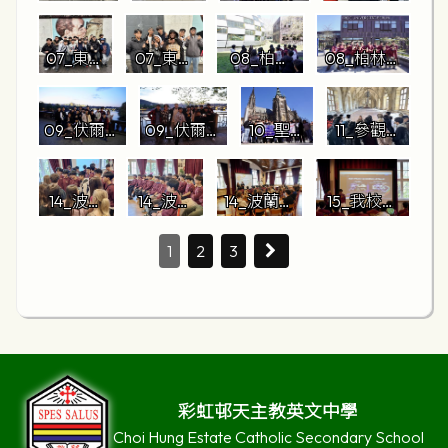
堡門前大
圍牆導賞
合照
學習
07_東邊
07_東邊
08_柏林
08_柏林自
畫廊前
畫廊前合
自由大學
由大學校園
合照
照3
校園參觀
參觀2
09_伏爾塔
09_伏爾塔
10_聖維
11_參觀布
瓦河畔合
瓦河畔合
特大教
拉格城堡
照
照2
堂建築
區.jpg
14_波蘭
14_波蘭
14_波蘭學
15_我校學
觀察
學校交流
學校交流
校交流活
生英文簡報
活動
活動2
動4
1
2
3
彩虹邨天主教英文中學
Choi Hung Estate Catholic Secondary School