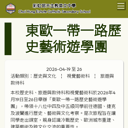
T
彩虹邨天主教英文中學
Choi Hung Estate Catholic Secondary School
東歐一帶一路歷
史藝術遊學團
2026-04-19 至 26
活動類別：歷史與文化
¦
視覺藝術科
¦
旅遊與
款待科
本校歷史科、旅遊與款待科和視覺藝術科於2026年4
月19日至26日舉辦「東歐一帶一路歷史藝術遊學
團」，帶領十八位中四及中五級同學前往德國、捷克
及波蘭進行歷史、藝術與文化考察。是次旅程旨在讓
同學走出課室，親身認識冷戰歷史、歐洲城市重建、
建築藝術及跨文化交流的重要性。