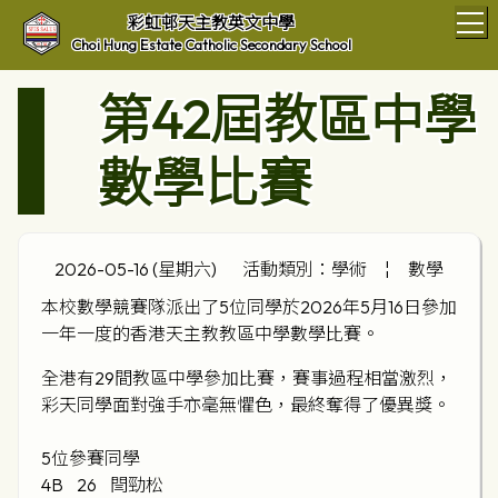
T
彩虹邨天主教英文中學
Choi Hung Estate Catholic Secondary School
第42屆教區中學
數學比賽
2026-05-16 (星期六)
活動類別：學術
¦
數學
本校數學競賽隊派出了5位同學於2026年5月16日參加
一年一度的香港天主教教區中學數學比賽。
全港有29間教區中學參加比賽，賽事過程相當激烈，
彩天同學面對強手亦毫無懼色，最終奪得了優異獎。
5位參賽同學
4B 26 閆勁松