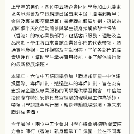
上學年的暑假，四位中五級企會財同學參加由九龍東
區各界聯會及李鎧麟議員辦事處主辦「職場超新星：
金融及專業服務實戰篇」暑期職能體驗計劃，透過為
期四個半天的活動讓參與學生親身接觸蘇黎世保險
（香港）的核心業務部門，包括客戶服務、理賠及產
品策劃。學生將由來自該企業各部門的代表帶領，透
過實地參觀、工作觀察及互動問答，了解各部門的職
責與運作，幫助學生掌握實用技能，並了解保險行業
的最新發展議題。
本學年，六位中五級同學參加「職場超新星--中信建
投國際」導師計劃，透過整年的導師計劃，旨在為有
志投身金融及專業服務的同學提供學習機會。中信建
投國際亦特別安排具豐富經驗的現職員工作為導師，
帶領同學認識金融行業，親身體驗職場環境，為未來
職涯做準備。
今年暑假，兩位中五企會財同學亦將會到德勤·關黃陳
方會計師行（香港）親身體驗工作氛圍，並在不同專