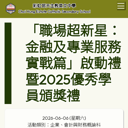
T
彩虹邨天主教英文中學
Choi Hung Estate Catholic Secondary School
「職場超新星：
金融及專業服務
實戰篇」啟動禮
暨2025優秀學
員頒獎禮
2026-06-06 (星期六)
活動類別：企業、會計與財務概論科