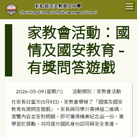
T
彩虹邨天主教英文中學
Choi Hung Estate Catholic Secondary School
家教會活動：國
情及國安教育 -
有獎問答遊戲
2026-05-09 (星期六)
活動類別：家教會活動
在家長日當天(5月9日)，家教會舉辦了「國情及國安
教育有獎問答遊戲」。家長與同學只需掃描二維碼，
瀏覽內容並答對問題，即可獲得精美紀念品一份，寓
學習於獎勵，共同提升國民身份認同與安全意識。