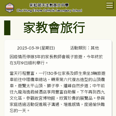
T
彩虹邨天主教英文中學
Choi Hung Estate Catholic Secondary School
家教會旅行
2023-03-19 (星期日)
活動類別：其他
因疫情而停辦3年的家長教師會親子旅遊，今年終於
在3月19日順利舉行。
當天行程豐富，一行130多位家長及師生乘坐3輛旅遊
車前往中環纜車總站，轉乘第六代復古造型的山頂纜
車，遊覽太平山頂、獅子亭、爐峰自然步道；中午前
往九龍海逸君綽酒店享用豐富自助餐，下午再到西九
文化區，參觀故宮博物館，欣賞珍貴的展覽品。參與
家庭透過活動促進親子溝通、增進感情，度過愉快難
忘的一天。