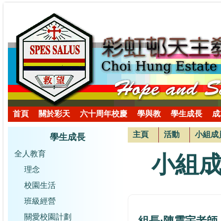
首頁
關於彩天
六十周年校慶
學與教
學生成長
成
主頁
活動
小組成
學生成長
全人教育
小組
理念
校園生活
班級經營
關愛校園計劃
組長:
陳震宇老師