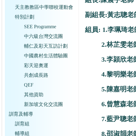
天主教教區中學聯校運動會
副組長:
黃志聰老
特別計劃
SEE Programme
組員: 1.李珮琦老
中六級台灣交流團
2.林芷雯老
輔仁及彩天互訪計劃
中國農村生活體驗團
3.李頴欣老
彩天迎奧運
4.黎明樂老
共創成長路
QEF
5.陳嘉明老
其他資助
6.曾慧森老
新加坡文化交流團
訓育及輔導
7.藍尹聰老
訓育組
8.邵淑韻老
輔導組