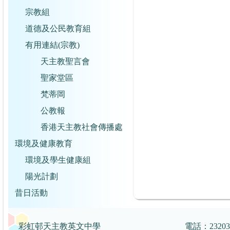
宗教組
道德及公民教育組
有用連結(宗教)
天主教聖言會
聖家堂區
梵蒂岡
公教報
香港天主教社會傳播處
環境及健康教育
環境及學生健康組
陽光計劃
昔日活動
彩虹邨天主教英文中學
電話：2320359