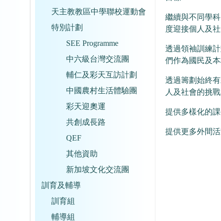
天主教教區中學聯校運動會
繼續與不同學科
特別計劃
度迎接個人及社
SEE Programme
透過領袖訓練計
中六級台灣交流團
們作為國民及本
輔仁及彩天互訪計劃
透過籌劃始終有
中國農村生活體驗團
人及社會的挑戰
彩天迎奧運
提供多樣化的課
共創成長路
提供更多外間活
QEF
其他資助
新加坡文化交流團
訓育及輔導
訓育組
輔導組