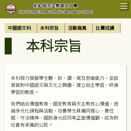
T
彩虹邨天主教英文中學
Choi Hung Estate Catholic Secondary School
中國語文科
本科宗旨
活動寫真
比賽成績
本科宗旨
本科致力發展學生聽、說、讀、寫及思維能力，並啟
發其對中國語文與文化之興趣，建立自主學習、終身
學習的態度。
我們結合價值教育、國安教育與天主教核心價值，透
過多元化課程與活動，培養學生具備同理心、責任
感、守法精神、國民身分認同等正面價值觀，成為對
社會有承擔的公民。