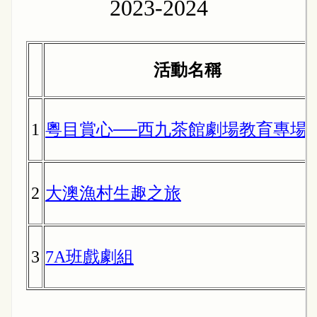
2023-2024
活動名稱
1
粵目賞心──西九茶館劇場教育專場
2
大澳漁村生趣之旅
3
7A班戲劇組