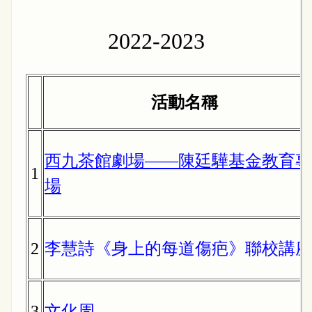
2022-2023
活動名稱
西九茶館劇場——陳廷驊基金教育專
1
場
2
李慧詩《身上的每道傷疤》聯校講座
3
文化周