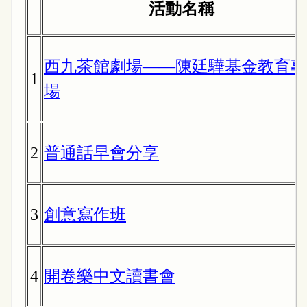
活動名稱
西九茶館劇場——陳廷驊基金教育專
1
場
2
普通話早會分享
3
創意寫作班
4
開卷樂中文讀書會