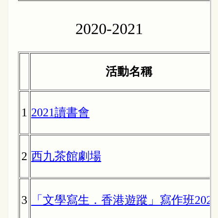
2020-2021
活動名稱
1
2021讀書會
2
西九茶館劇場
3
「文學寫生．香港遊蹤」寫作班2021