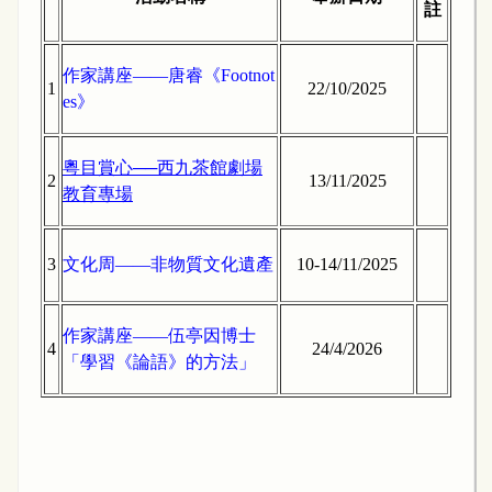
註
作家講座——唐睿《Footnot
1
22/10/2025
es》
粵目賞心──西九茶館劇場
2
13/11/2025
教育專場
3
文化周——非物質文化遺產
10-14/11/2025
作家講座——伍亭因博士
4
24/4/2026
「學習《論語》的方法」