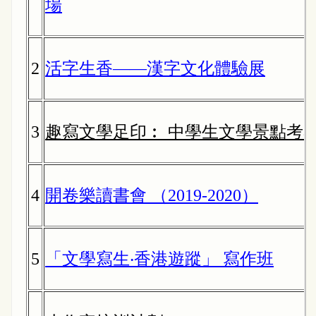
場
2
活字生香——漢字文化體驗展
3
趣寫文學足印︰ 中學生文學景點考
4
開卷樂讀書會 （2019-2020）
5
「文學寫生‧香港遊蹤」 寫作班