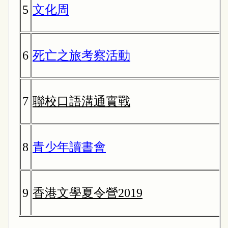
5
文化周
6
死亡之旅考察活動
7
聯校口語溝通實戰
8
青少年讀書會
9
香港文學夏令營2019