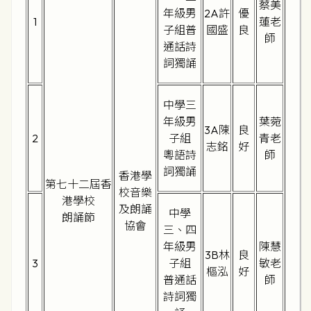
蔡美
年級男
2A許
優
1
蓮老
子組普
國盛
良
師
通話詩
詞獨誦
中學三
年級男
葉菀
3A陳
良
2
子組
青老
志銘
好
粵語詩
師
詞獨誦
香港學
第七十二屆香
校音樂
港學校
及朗誦
中學
朗誦節
協會
三、四
年級男
陳慧
3B林
良
3
子組
敏老
樞泓
好
普通話
師
詩詞獨