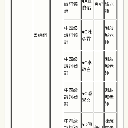
4A關
詩詞獨
良好
鋒老
俊佑
誦
師
中四級
謝啟
4C陳
粵語組
詩詞獨
城老
彥霖
誦
師
中四級
謝啟
4C李
詩詞獨
城老
政言
誦
師
中四級
謝啟
4C潘
詩詞獨
城老
學文
誦
師
中四級
陳婉
4D陳
詩詞獨
優良
雯老