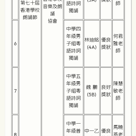
第七十屆
語詩詞
師
音樂及朗
香港學校
獨誦
誦
朗誦節
協會
中學四
年級男
何君
林迪銘
優良
6
子組粵
雅老
(4A)
獎狀
語詩詞
師
獨誦
中學五
年級男
陳慧
魏 鵬
良好
7
子組粵
敏老
(5B)
獎狀
語詩詞
師
獨誦
中學一
馬曉
年級普
中一乙
優良
8
燕老