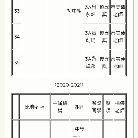
3A昌
優異
蔡美蓮
33
初中組
永軒
獎
老師
3A黃
優異
蔡美蓮
34
創琨
獎
老師
3A黎
優異
蔡美蓮
35
卓邦
獎
老師
（2020-2021）
主辦機
獲獎
獎
指導
比賽名稱
組別
構
同學
項
老師
中學
一、二