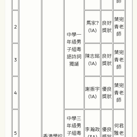
師
葉宛
馬家?
良好
2
青老
(1A)
獎狀
師
中學一
年級男
子組粵
葉宛
陳志銘
良好
語詩詞
3
青老
(1A)
獎狀
獨誦
師
葉宛
謝振宇
優良
4
青老
(1A)
獎狀
師
中學三
年級男
何君
李瀚政
優良
5
子組粵
雅老
香港學校
(3A)
獎狀