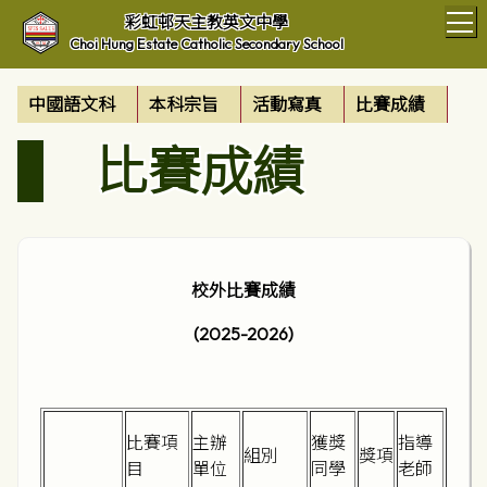
T
彩虹邨天主教英文中學
Choi Hung Estate Catholic Secondary School
中國語文科
本科宗旨
活動寫真
比賽成績
比賽成績
校外比賽成績
(2025-2026)
比賽項
主辦
獲獎
指導
組別
獎項
目
單位
同學
老師