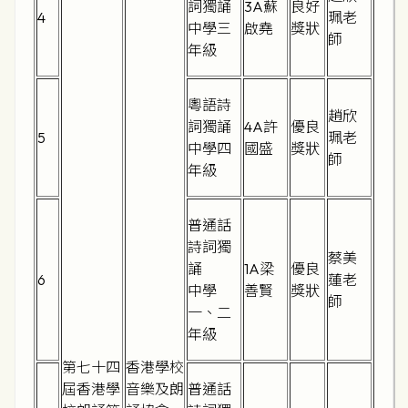
詞獨誦
3A蘇
良好
4
珮老
中學三
啟堯
獎狀
師
年級
粵語詩
趙欣
詞獨誦
4A許
優良
5
珮老
中學四
國盛
獎狀
師
年級
普通話
詩詞獨
蔡美
誦
1A梁
優良
6
蓮老
中學
善賢
獎狀
師
一、二
年級
第七十四
香港學校
屆香港學
音樂及朗
普通話