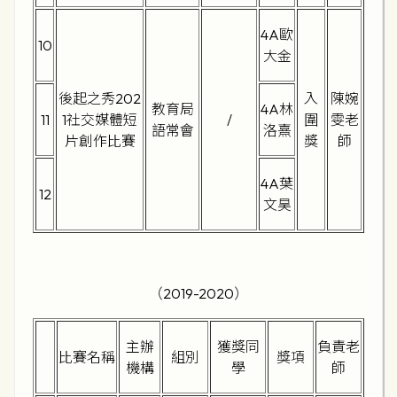
4A歐
10
大金
後起之秀202
入
陳婉
教育局
4A林
11
1社交媒體短
/
圍
雯老
語常會
洛熹
片創作比賽
獎
師
4A葉
12
文昊
（2019-2020）
主辦
獲獎同
負責老
比賽名稱
組別
獎項
機構
學
師