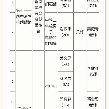
香港
6
詞獨誦
(3A)
老師
學校
第七十一
音樂
屆香港學
及朗
中學二
校朗誦節
誦協
年級男
謝振宇
葉菀青
會
7
子
良好
(2D)
老師
粵語詩
詞獨誦
葉文昊
8
(3A)
李健強
老師
林洛熹
9
(3A)
初中組
邱堯森
馮念恩
10
(3B)
老師
2019-20