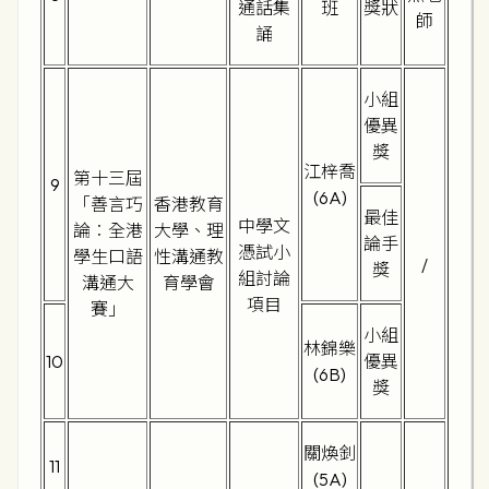
通話集
班
獎狀
師
誦
小組
優異
獎
江梓喬
第十三屆
9
(6A)
「善言巧
香港教育
最佳
中學文
論︰全港
大學、理
論手
憑試小
學生口語
性溝通教
/
獎
組討論
溝通大
育學會
項目
賽」
小組
林錦樂
10
優異
(6B)
獎
關煥釗
11
(5A)