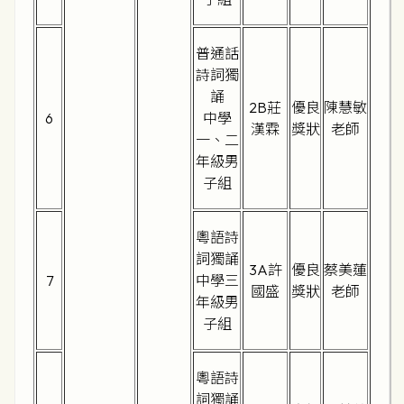
普通話
詩詞獨
誦
2B莊
優良
陳慧敏
6
中學
漢霖
獎狀
老師
一、二
年級男
子組
粵語詩
詞獨誦
3A許
優良
蔡美蓮
7
中學三
國盛
獎狀
老師
年級男
子組
粵語詩
詞獨誦