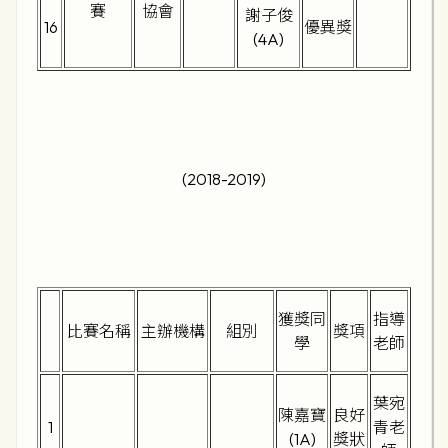
賽
協會
謝子俊
16
優異獎
(4A)
(2018-2019)
獲獎同
指導
比賽名稱
主辦機構
組別
獎項
學
老師
葉宛
陳嘉寶
良好
1
青老
(1A)
獎狀