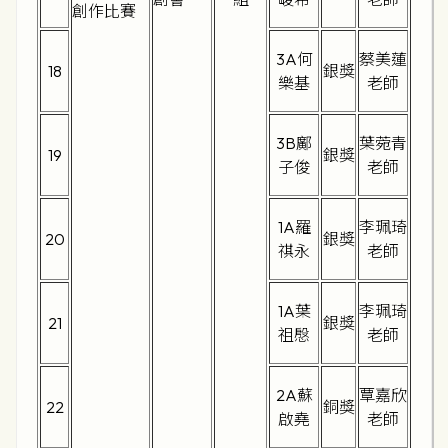
創作比賽
3A何
蔡美蓮
18
銀獎
樂基
老師
3B鄺
葉菀青
19
銀獎
子俊
老師
1A羅
李珮琦
20
銀獎
祺永
老師
1A葉
李珮琦
21
銀獎
祖慇
老師
2A蘇
覃嘉欣
22
銅獎
啟堯
老師