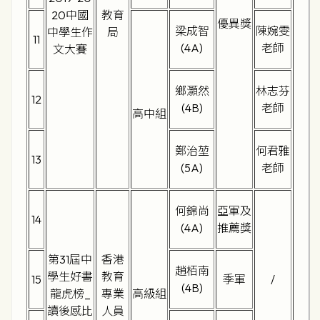
20中國
教育
優異獎
梁成智
陳婉雯
中學生作
局
11
(4A)
老師
文大賽
鄉灝然
林志芬
12
(4B)
老師
高中組
鄭治堃
何君雅
13
(5A)
老師
何錦尚
亞軍及
14
(4A)
推薦獎
第31屆中
香港
趙栢南
學生好書
教育
15
季軍
/
(4B)
龍虎榜_
專業
高級組
讀後感比
人員