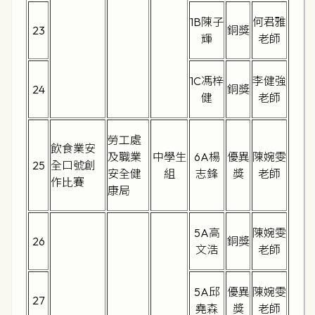
1B陳子
何君雅
23
銅獎
輝
老師
1C馮梓
李健強
24
銅獎
健
老師
勞工處
飲食業安
及職業
中學生
6A楊
優異
陳婉雯
25
全口號創
安全健
組
志鋒
獎
老師
作比賽
康局
5A高
陳婉雯
26
銅獎
文浩
老師
5A邱
優異
陳婉雯
27
堯森
獎
老師