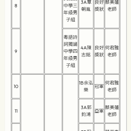
3A覃
良好
蔡美蓮
8
中學三
朝胤
獎狀
老師
年級男
子組
粵語詩
詞獨誦
4A陳
良好
何君雅
9
中學四
志銘
獎狀
老師
年級男
子組
1B余泓
何君雅
10
冠軍
樂
老師
3A郭
蔡美蓮
11
亞軍
鈞鴻
老師