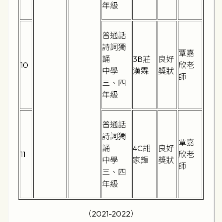
年級
普通話
詩詞獨
覃嘉
誦
3B莊
良好
10
欣老
中學
漢霖
獎狀
師
三、四
年級
普通話
詩詞獨
覃嘉
誦
4C胡
良好
11
欣老
中學
家輝
獎狀
師
三、四
年級
（2021-2022）