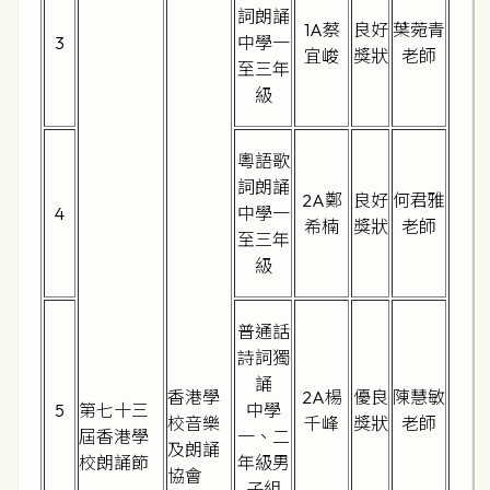
詞朗誦
1A蔡
良好
葉菀青
3
中學一
宜峻
獎狀
老師
至三年
級
粵語歌
詞朗誦
2A鄭
良好
何君雅
4
中學一
希楠
獎狀
老師
至三年
級
普通話
詩詞獨
誦
香港學
2A楊
優良
陳慧敏
5
第七十三
中學
校音樂
千峰
獎狀
老師
屆香港學
一、二
及朗誦
校朗誦節
年級男
協會
子組