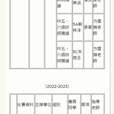
樂涵
誦
師
中五、
方霆
5A蘇
六級詩
季軍
鋒老
梓淳
詞獨誦
師
中五、
方霆
5C朱
六級詩
鋒老
傑丞
詞獨誦
師
（2022-2023）
獲獎
指導
比賽資料
主辦單位
組別
獎項
同學
老師