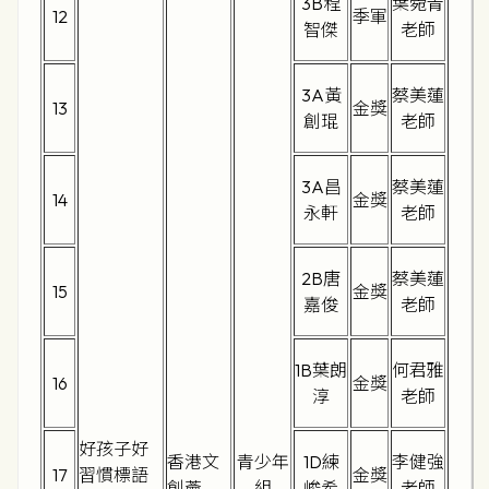
3B程
葉菀青
12
季軍
智傑
老師
3A黃
蔡美蓮
13
金獎
創琨
老師
3A昌
蔡美蓮
14
金獎
永軒
老師
2B唐
蔡美蓮
15
金獎
嘉俊
老師
1B葉朗
何君雅
16
金獎
淳
老師
好孩子好
香港文
青少年
1D練
李健強
17
習慣標語
金獎
創薈
組
峻希
老師