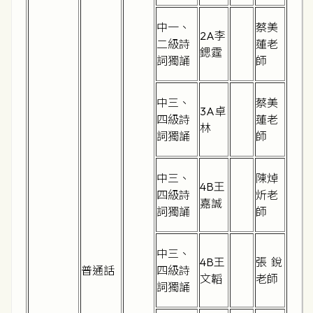
中一、
蔡美
2A李
二級詩
蓮老
鍶霆
詞獨誦
師
中三、
蔡美
3A卓
四級詩
蓮老
林
詞獨誦
師
中三、
陳焯
4B王
四級詩
炘老
嘉誠
詞獨誦
師
中三、
4B王
張 銳
普通話
四級詩
文韜
老師
詞獨誦