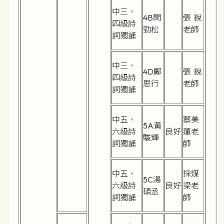
中三、
4B閆
張 銳
四級詩
勁松
老師
詞獨誦
中三、
4D鄺
張 銳
四級詩
思行
老師
詞獨誦
中五、
蔡美
5A黃
六級詩
良好
蓮老
駿輝
詞獨誦
師
中五、
採煤
5C湯
六級詩
良好
梁老
碩丞
詞獨誦
師