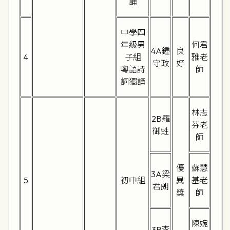
誦
中學四
年級男
何君
4A鍾
良
4
子組
雅老
守政
好
粵語詩
師
詞獨誦
林志
2B羅
芬老
御甡
師
優
蘇慧
3A梁
5
初中組
異
基老
君朗
獎
師
陳婉
3B李