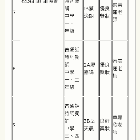
校朗誦節
誦協會
詩詞獨
蔡美
誦
1B蔡
優良
7
蓮老
中學
逸朗
獎狀
師
一、二
年級
普通話
詩詞獨
蔡美
誦
2A廖
優良
8
蓮老
中學
嘉鳴
獎狀
師
一、二
年級
普通話
詩詞獨
覃嘉
誦
3B岳
良好
9
欣老
中學
天晨
獎狀
師
三、四