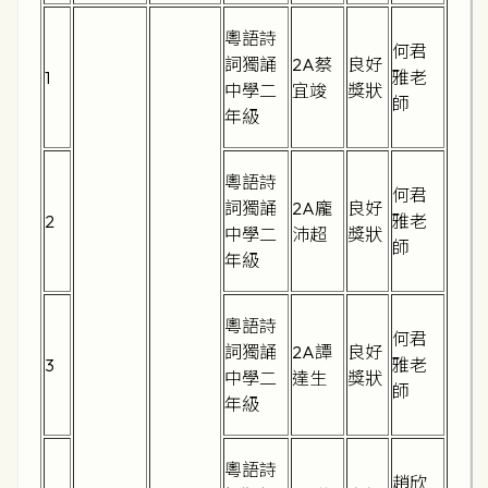
粵語詩
何君
詞獨誦
2A蔡
良好
1
雅老
中學二
宜竣
獎狀
師
年級
粵語詩
何君
詞獨誦
2A龐
良好
2
雅老
中學二
沛超
獎狀
師
年級
粵語詩
何君
詞獨誦
2A譚
良好
3
雅老
中學二
達生
獎狀
師
年級
粵語詩
趙欣