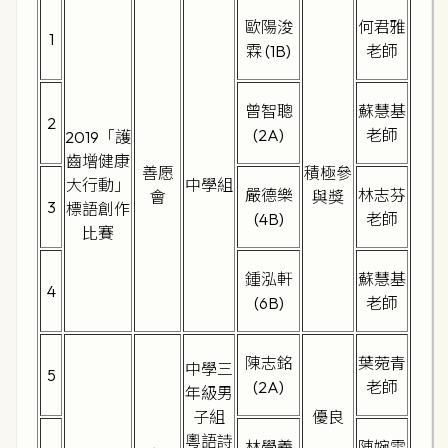
歐陽浚
何君雅
1
霖 (1B)
老師
曾智聰
蘇慧基
2
(2A)
老師
2019「護
齒增健康
善愿
積極參
大行動」
中學組
嚴德樂
林志芬
會
與獎
3
標語創作
(4B)
老師
比賽
鍾泓軒
蘇慧基
4
(6B)
老師
陳志銘
葉菀青
中學三
5
(2A)
老師
年級男
子組
優良
粵語詩
林學羲
陳婉雯