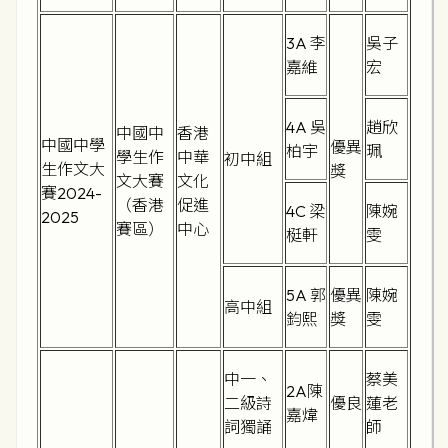
3A 李
吳子
嘉維
宏
4A 吳
趙欣
中國中
香港
中國中學
優異
柏宇
珮
學生作
中華
初中組
生作文大
獎
文大賽
文化
賽2024-
（香港
促進
4C 梁
陳婉
2025
賽區）
中心
梃軒
雯
5A 郭
優異
陳婉
高中組
鈞熙
獎
雯
中一、
蔡美
2A陳
二級詩
優良
蓮老
嘉煒
詞獨誦
師