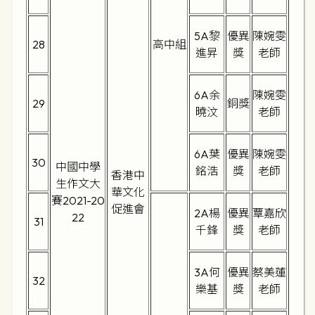
5A黎
優異
陳婉雯
28
高中組
進昇
獎
老師
6A余
陳婉雯
29
銅獎
曉汶
老師
6A葉
優異
陳婉雯
30
中國中學
銘浩
獎
老師
香港中
生作文大
華文化
賽2021-20
促進會
2A楊
優異
覃嘉欣
22
31
千鋒
獎
老師
3A何
優異
蔡美蓮
32
樂基
獎
老師