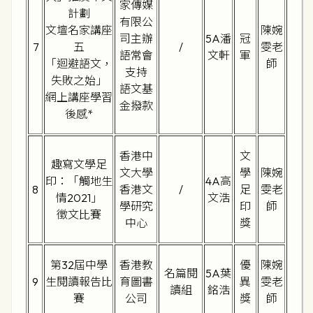
家傳媒
計劃
有限公
文壇名家講座
陳婉
司主辦
5A潘
冠
7
五
/
雯老
語常會
文軒
軍
「迴避語文，
師
支持
失敗之始」
語文基
網上講座學習
金撥款
後感
*
香港中
文
趣寫文學足
文大學
學
陳婉
印：「觸地生
4A高
8
香港文
/
足
雯老
情2021」
文浩
學研究
印
師
徵文比賽
中心
獎
第32屆中學
香港教
優
陳婉
名篇閱
5A葉
9
生閱讀報告比
育圖書
異
雯老
讀組
銘浩
賽
公司
獎
師