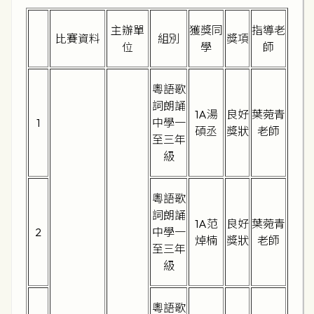
主辦單
獲獎同
指導老
比賽資料
組別
獎項
位
學
師
粵語歌
詞朗誦
1A湯
良好
葉菀青
1
中學一
碩丞
獎狀
老師
至三年
級
粵語歌
詞朗誦
1A范
良好
葉菀青
2
中學一
焯楠
獎狀
老師
至三年
級
粵語歌