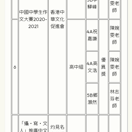
雯老
驊峰
師
中國中學生作
香港中
文大賽2020-
華文化
2021
促進會
陳婉
4A祝
雯老
嘉謙
師
優
陳婉
4A高
6
高中組
異
雯老
文浩
獎
師
林志
5B鄉
芬老
灝然
師
「攝‧寫‧文
灼見名
人」推廣中文