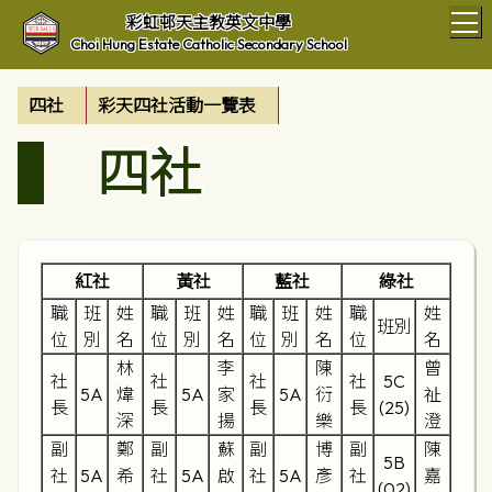
T
彩虹邨天主教英文中學
Choi Hung Estate Catholic Secondary School
四社
彩天四社活動一覽表
四社
紅社
黃社
藍社
綠社
職
班
姓
職
班
姓
職
班
姓
職
姓
班別
位
別
名
位
別
名
位
別
名
位
名
林
李
陳
曾
社
社
社
社
5C
5A
煒
5A
家
5A
衍
祉
長
長
長
長
(25)
深
揚
樂
澄
副
鄭
副
蘇
副
博
副
陳
5B
社
5A
希
社
5A
啟
社
5A
彥
社
嘉
(02)