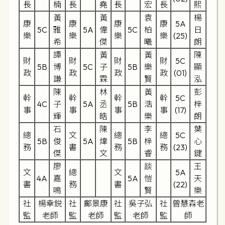
長
楠
長
堯
長
宏
長
熙
黃
黃
袁
楊
康
康
康
康
5A
5C
雅
5A
偉
5C
柏
日
樂
樂
樂
樂
(25)
希
傑
曦
朗
譚
黃
黃
陳
財
財
財
財
5C
5B
博
5C
子
5B
樂
顯
政
政
政
政
(01)
謙
霖
賢
泓
陳
林
黃
彭
幹
幹
幹
幹
5C
4C
子
5A
丞
5B
浩
梓
事
事
事
事
(17)
輝
皓
樂
朗
石
陳
李
葉
總
文
總
總
5C
5B
俊
5A
煒
5B
梓
心
務
書
務
務
(23)
傑
文
睿
鍵
廖
談
王
文
總
文
5A
4A
嘉
5A
愷
天
書
務
書
(22)
鳴
賢
樂
社
楊幸鋭
社
鄺景康
社
吳子弘
社
曾慧森老
監
老師
監
老師
監
老師
監
師