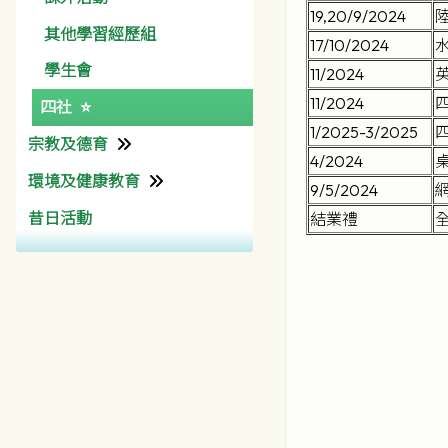
19,20/9/2024
天主教教區中學聯校運動會
特殊教育需要支援資源
有用連結
其他學習經歷組
17/10/2024
特別計劃
學生會
大學聯合招生辦法
11/2024
11/2024
四社
SEE Programme
學友社
1/2025-3/2025
宗教及德育
中六級台灣交流團
4/2024
環境及健康教育
宗教組
輔仁及彩天互訪計劃
9/5/2024
昔日活動
道德及公民教育組
環境及學生健康組
中國農村生活體驗團
結業禮
有用連結(宗教)
陽光計劃
彩天迎奧運
共創成長路
天主教聖言會
QEF
聖家堂區
其他資助
梵蒂岡
新加坡文化交流團
公教報
香港天主教社會傳播處