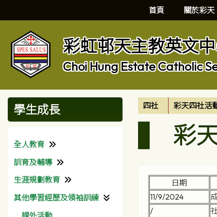
首頁
關於彩天
彩虹邨天主教英文中
Choi Hung Estate Catholic S
四社
彩天四社活
學生成長
彩
全人教育
訓育及輔導
理念
生涯規劃教育
校園生活
訓育組
日期
11/9/2024
其他學習經歷及領袖訓練
班級經營
輔導組
生涯規劃組
/
關愛校園計劃
本校社工
獎助學金
課外活動