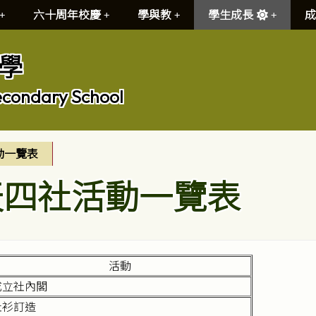
六十周年校慶
學與教
學生成長
成
學
econdary School
動一覽表
天四社活動一覽表
活動
成立社內閣
社衫訂造