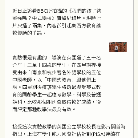
近日正追看BBC所拍攝的《我們的孩子夠
堅強嗎？中式學校》實驗紀錄片。現時此
片只播了兩集，內容卻引起東西方教育誰
較優勝的爭論。
實驗很是有趣的。導演在英國選了五十名
介乎十三至十四歲的學生，在四星期裡接
受由來自南京和杭州著名外語學校的五位
中國老師，以「中國式教育」跟他們上
課。四星期後這班學生將透過與受英式教
育的同齡學生一起應考數學、科學及普通
話科，比較那個組別會取得較好成績，從
而評定那種教學法最為有效。
接受這次實驗教學的英國公立學校校長在影片開首時
指出，上海在學生能力國際評估計劃(PISA)連續在