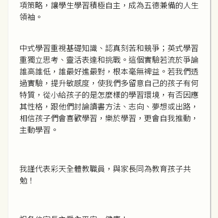
項策略，讓學生學習積極自主，成為五德兼備的人生
領袖。
中式學習重視基礎知識、認真刻苦和競爭；英式學習
重獨立思考、靈活表達和挑戰。這個實驗若流於爭論
誰高誰低，誰最好進最對，根本毫無裨益。若我們透
過實驗，提升敏感度，使我們多留意自己的孩子有何
特質，從小給孩子的是怎麼樣的學習環境，有否因應
其性格，跟他們討論讀書方法、志向、夢想或出路，
相信孩子們會喜歡學習，樂於學習，更會自我推動，
主動學習。
我謹代表彩天全體教職員，與家長同為教育孩子共
勉！