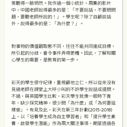
常聽得一臉惘然。我作過一個小統計，兩集的影片
中，中國老師說得最多的是：「不要說話，不要問問
題，要聽老師所說的！」。學生呢？除了自顧談話
外，說得最多的是：「為什麼？」。
對事物的價值觀取態不同，往往不能共同達成目標，
所引起的分歧，會令事件弄得更糟。因此，了解和關
心學生的需要，是教育的第一步。
彩天的學生很守紀律，重視顧他立仁，所以從來沒有
見過老師在課堂上大呼小叫的不許學生說話或提問。
不過，與英國學生比較，彩天學生就像一般時下青
年，缺少探究精神，很少問「為什麼」或「為何要這
樣做」。有見及此，彩天在新三年計劃(2015-2018)
上，以「培養學生成為自主學習者」和「提升學生素
養、啟發學生潛能」作為兩大關注事項，期望透過各