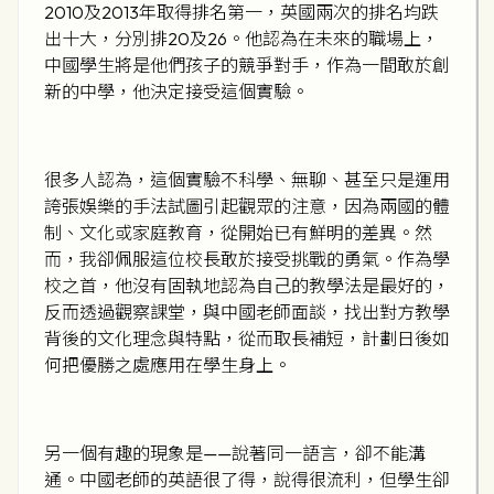
2010及2013年取得排名第一，英國兩次的排名均跌
出十大，分別排20及26。他認為在未來的職場上，
中國學生將是他們孩子的競爭對手，作為一間敢於創
新的中學，他決定接受這個實驗。
很多人認為，這個實驗不科學、無聊、甚至只是運用
誇張娛樂的手法試圖引起觀眾的注意，因為兩國的體
制、文化或家庭教育，從開始已有鮮明的差異。然
而，我卻佩服這位校長敢於接受挑戰的勇氣。作為學
校之首，他沒有固執地認為自己的教學法是最好的，
反而透過觀察課堂，與中國老師面談，找出對方教學
背後的文化理念與特點，從而取長補短，計劃日後如
何把優勝之處應用在學生身上。
另一個有趣的現象是——說著同一語言，卻不能溝
通。中國老師的英語很了得，說得很流利，但學生卻