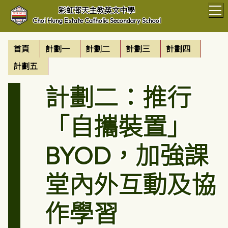
T
彩虹邨天主教英文中學
Choi Hung Estate Catholic Secondary School
首頁
計劃一
計劃二
計劃三
計劃四
計劃五
計劃二：推行
「自攜裝置」
BYOD，加強課
堂內外互動及協
作學習