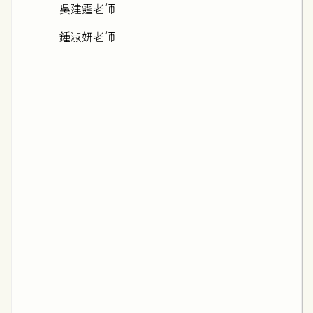
吳建霆老師
鍾淑妍老師