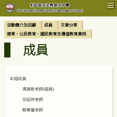
T
彩虹邨天主教英文中學
Choi Hung Estate Catholic Secondary School
活動簡介及回顧
成員
文章分享
德育、公民教育、國民教育及價值教育資訊
成員
本組成員
馮道新老師(組長)
任紹祥老師
蔡美蓮老師