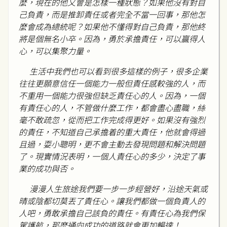
麼，現在的他又會是怎樣一種狀態？如果他沒有對自
己負責，而是推卸責任或者完全不當一回事，那他怎
麼會成為總統呢？如果他不懂得對自己負責，那他終
將是個無名小卒。因為，勇於承擔責任，可以贏得人
心，可以集聚力量。
生活中我們也可以看到很多這樣的例子，很多企業
往往更願意信任一個能力一般但責任感較強的人，而
不重用一個能力很強但缺乏責任心的人。因為，一個
有責任心的人，不管做什麼工作，都會盡心盡職，絲
毫不敢疏忽，從而把工作完成得更好。如果沒有強烈
的責任，不知道自己承擔着的重大責任，他就會得過
且過，耍小聰明，更不會主動去發現問題和解決問題
了。現實情況表明，一個人責任心的多少，決定了事
業的成功與否。
漫漫人生旅途我們要一步一步經營好，沿途天氣或
晴或陰都切莫丟了責任心。讓我們都做一個負責人的
人吧，勇敢承擔自己該負的責任。有責任心為我們保
駕護航，那麼通向成功的道路就會更加暢達！