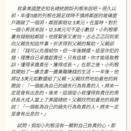
就拿美國歷史知名總統朗奴
·
列根來說吧。很久以
前，年僅11歲的列根在踢足球時不慎將鄰居的玻璃窗
戶踢破了一個洞，鄰居索賠12.5美元。在當時，對於
一個小男孩來說，12.5美元可不是小數目，小列根哪
裏有錢賠給鄰居。他既緊張又害怕，忐忐忑忑回到家
向父親告知這件事，祈求得到父親的幫助。父親卻
說：「錢可以先借給你，但一年後歸還。這是你犯的
錯，理應自己承擔起責任，只有這樣，你才能吸取教
訓，懂得承擔責任，獲得成長。」在那之後，小列根
就開始了一邊念書一邊兼職賺錢的生活。一年後，他
將12.5美元如數還給了父親。父親欣然地拍着他的肩
膀說：「一個能為自己的過失行為負責的人，將來一
定是會有出息的。後來，這個從小就懂得負責任的男
孩長大成人當上了美國總統。父親欣然拍着他的肩膀
說：「一個能為自己的過失行為負責的人，將來一定
是會有出息的。」
試問，假如小列根沒有一顆對自己負責的心，那