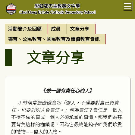
T
彩虹邨天主教英文中學
Choi Hung Estate Catholic Secondary School
活動簡介及回顧
成員
文章分享
德育、公民教育、國民教育及價值教育資訊
文章分享
《
做一個有責任心的人》
小時候常聽爺爺念叨「做人，不僅要對自己負責
任，也要對別人負責任。」何為責任
？責任是一個人
不得不做的事或一個人必須承當的事情。那我們為甚
要背負這樣的枷鎖呢？因為它最終能夠帶給我們珍貴
的禮物——偉大的人格。