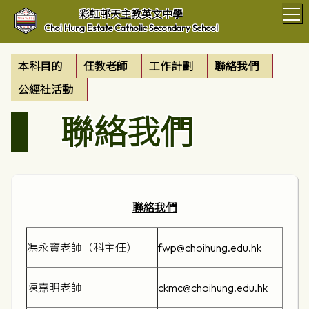
T
彩虹邨天主教英文中學
Choi Hung Estate Catholic Secondary School
本科目的
任教老師
工作計劃
聯絡我們
公經社活動
聯絡我們
聯絡我們
馮永寶老師（科主任）
fwp@choihung.edu.hk
陳嘉明老師
ckmc@choihung.edu.hk