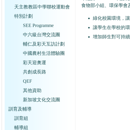
食物部小組、環保學會
天主教教區中學聯校運動會
特別計劃
綠化校園環境，讓
SEE Programme
讓學生在學校的環
中六級台灣交流團
增加師生對可持續
輔仁及彩天互訪計劃
中國農村生活體驗團
彩天迎奧運
共創成長路
QEF
其他資助
新加坡文化交流團
訓育及輔導
訓育組
輔導組