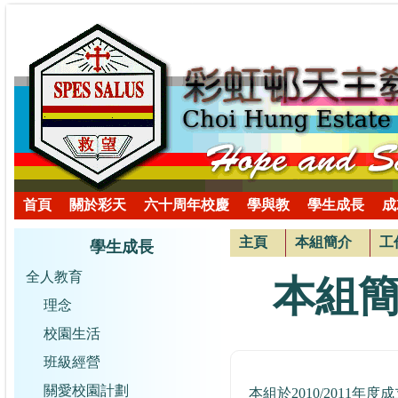
首頁
關於彩天
六十周年校慶
學與教
學生成長
成
主頁
本組簡介
工
學生成長
全人教育
本組
理念
校園生活
班級經營
關愛校園計劃
本組於2010/201