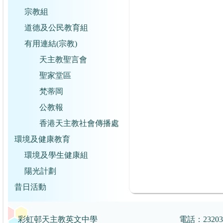
宗教組
道德及公民教育組
有用連結(宗教)
天主教聖言會
聖家堂區
梵蒂岡
公教報
香港天主教社會傳播處
環境及健康教育
環境及學生健康組
陽光計劃
昔日活動
彩虹邨天主教英文中學
電話：2320359