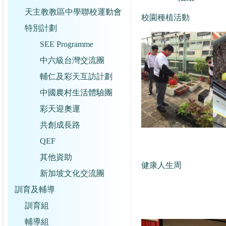
天主教教區中學聯校運動會
校園種植活動
特別計劃
SEE Programme
中六級台灣交流團
輔仁及彩天互訪計劃
中國農村生活體驗團
彩天迎奧運
共創成長路
QEF
其他資助
健康人生周
新加坡文化交流團
訓育及輔導
訓育組
輔導組