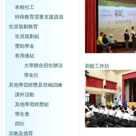
本校社工
特殊教育需要支援資源
生涯規劃教育
生涯規劃組
獎助學金
有用連結
大學聯合招生辦法
廚餘工作坊
學友社
其他學習經歷及領袖訓練
課外活動
其他學習經歷組
學生會
四社
宗教及德育