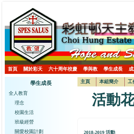
首頁
關於彩天
六十周年校慶
學與教
學生成長
成
主頁
本組簡介
工
學生成長
全人教育
活動
理念
校園生活
班級經營
關愛校園計劃
2018-2019 活動