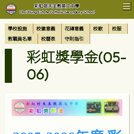
T
彩虹邨天主教英文中學
Choi Hung Estate Catholic Secondary School
學校設施
校徽意義
花磚意義
校歌
校服
教職員名單
校曆表
守則指引
彩虹獎學金(05-
06)