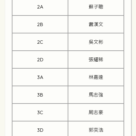
2A
蘇子聰
2B
蕭漢文
2C
吳文彬
2D
張耀稀
3A
林嘉達
3B
馬志強
3C
周志豪
3D
郭奕浩