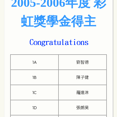
2005-2006年度 彩
虹獎學金得主
1A
劉智德
1B
陳子健
1C
羅達淋
1D
張朗昊