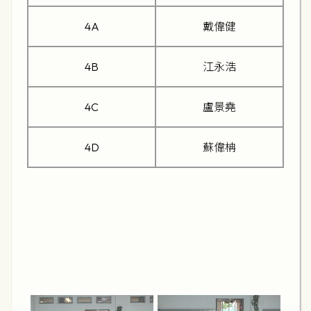
4A
戴偉健
4B
江永浩
4C
盧景堯
4D
蘇偉柟