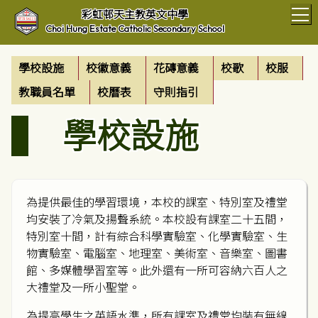
T
彩虹邨天主教英文中學
Choi Hung Estate Catholic Secondary School
學校設施
校徽意義
花磚意義
校歌
校服
教職員名單
校曆表
守則指引
學校設施
為提供最佳的學習環境，本校的課室、特別室及禮堂
均安裝了冷氣及揚聲系統。本校設有課室二十五間，
特別室十間，計有綜合科學實驗室、化學實驗室、生
物實驗室、電腦室、地理室、美術室、音樂室、圖書
館、多媒體學習室等。此外還有一所可容納六百人之
大禮堂及一所小聖堂。
為提高學生之英語水準，所有課室及禮堂均裝有無線