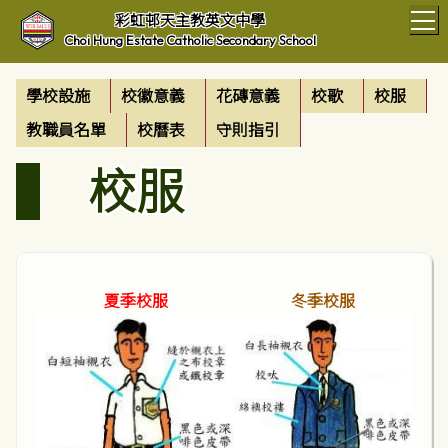
T
彩虹邨天主教英文中學
Choi Hung Estate Catholic Secondary School
學校設施
校徽意義
花磚意義
校歌
校服
教職員名單
校曆表
守則指引
校服
夏季校服
冬季校服