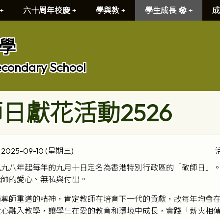
六十周年校慶
學與教
學生成長
成
學
econdary School
日獻花活動2526
2025-09-10 (星期三)
九九八年起每年的九月十日定名為香港特別行政區的「敬師日」
老師的愛心、無私與付出。
揚尊師重道的精神，肯定教師在培育下一代的貢獻，故每年均會
愛心融入教學，讓學生在愛的教育和環境中成長，實踐「薪火相