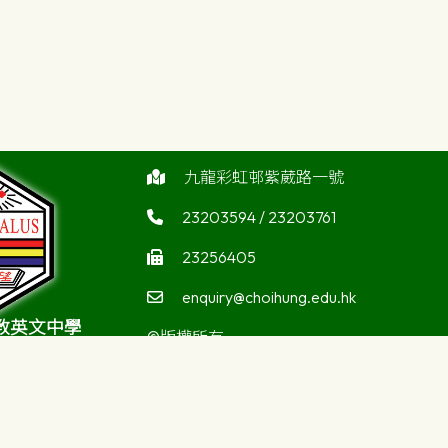
九龍彩虹邨紫葳路一號
23203594 / 23203761
23256405
enquiry@choihung.edu.hk
教英文中學
©版權所有
atholic Secondary
ool
Powered by
Friendly Portal System
v
10.59