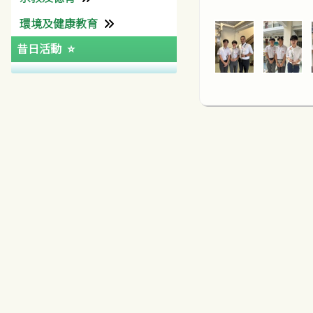
環境及健康教育
天主教教區中學聯校運動會
特殊教育需要支援資源
有用連結
其他學習經歷組
宗教組
昔日活動
特別計劃
學生會
道德及公民教育組
環境及學生健康組
大學聯合招生辦法
四社
有用連結(宗教)
陽光計劃
SEE Programme
學友社
中六級台灣交流團
天主教聖言會
輔仁及彩天互訪計劃
聖家堂區
中國農村生活體驗團
梵蒂岡
彩天迎奧運
公教報
共創成長路
香港天主教社會傳播處
QEF
其他資助
新加坡文化交流團