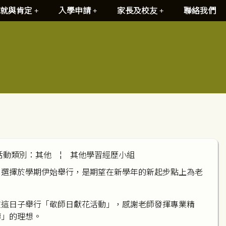
就與肯定
入學申請
家長及校友
聯絡我們
活動類別：其他
¦
其他學習經歷小組
。選擇於學期伊始舉行，是期望在新學年的新起步點上為老
在這日子舉行「敬師日獻花活動」，感謝老師發揮專業精
傳」的理想。