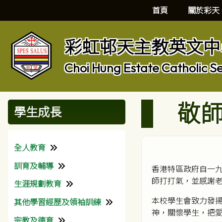
首頁
關於彩天
彩虹邨天主教英文中
Choi Hung Estate Catholic S
敬師
學生成長
全人教育
訓育及輔導
理念
香港特區政府自一
師打打氣，並感謝
生涯規劃教育
校園生活
訓育組
本校學生會致力發
其他學習經歷及領袖訓練
班級經營
輔導組
生涯規劃組
神，關懷學生，把
宗教及德育
關愛校園計劃
本校社工
獎助學金
課外活動