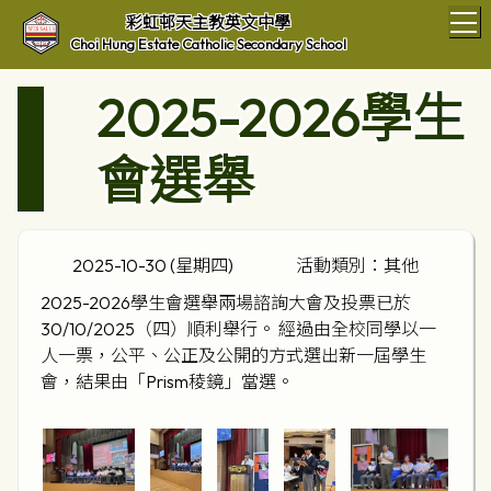
T
彩虹邨天主教英文中學
Choi Hung Estate Catholic Secondary School
2025-2026學生
會選舉
2025-10-30 (星期四)
活動類別：其他
2025-2026學生會選舉兩場諮詢大會及投票已於
30/10/2025（四）順利舉行。 經過由全校同學以一
人一票，公平、公正及公開的方式選出新一屆學生
會，結果由「Prism稜鏡」當選。