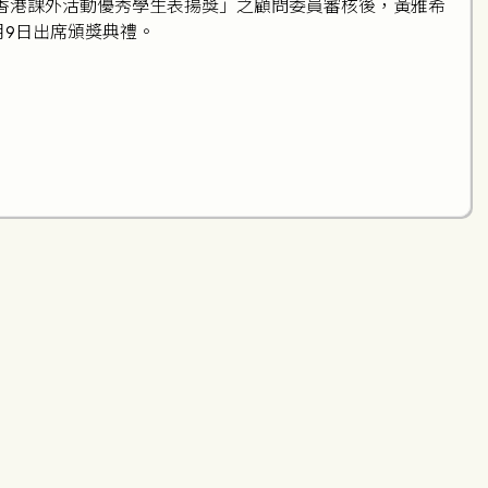
香港課外活動優秀學生表揚獎」之顧問委員審核後，黃雅希
月9日出席頒獎典禮。