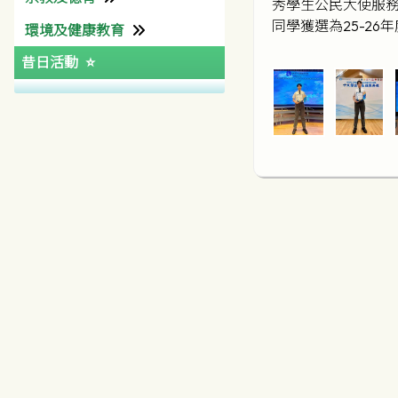
秀學生公民大使服
同學獲選為25-2
環境及健康教育
天主教教區中學聯校運動會
特殊教育需要支援資源
有用連結
其他學習經歷組
宗教組
昔日活動
特別計劃
學生會
道德及公民教育組
環境及學生健康組
大學聯合招生辦法
四社
有用連結(宗教)
陽光計劃
SEE Programme
學友社
中六級台灣交流團
天主教聖言會
輔仁及彩天互訪計劃
聖家堂區
中國農村生活體驗團
梵蒂岡
彩天迎奧運
公教報
共創成長路
香港天主教社會傳播處
QEF
其他資助
新加坡文化交流團