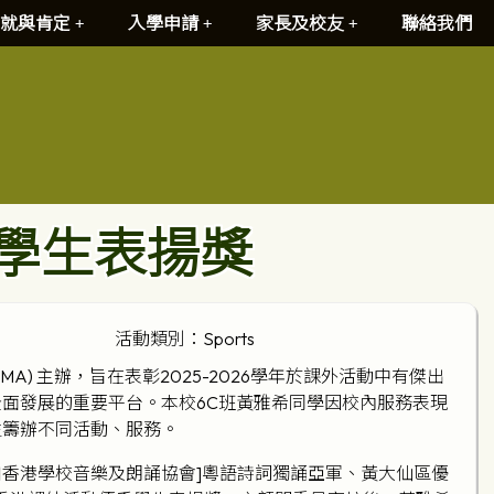
就與肯定
入學申請
家長及校友
聯絡我們
學生表揚獎
活動類別：Sports
A) 主辦，旨在表彰2025-2026學年於課外活動中有傑出
面發展的重要平台。本校6C班黃雅希同學因校內服務表現
生籌辦不同活動、服務。
香港學校音樂及朗誦協會]粵語詩詞獨誦亞軍、黃大仙區優