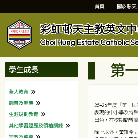
首頁
關於彩天
彩虹邨天主教英文中
Choi Hung Estate Catholic S
第
學生成長
全人教育
訓育及輔導
理念
25-26年度「第一
表現的中小學及特
生涯規劃教育
校園生活
訓育組
出色，在校期間曾
其他學習經歷及領袖訓練
班級經營
輔導組
生涯規劃組
除此以外，黃雅希
宗教及德育
關愛校園計劃
本校社工
獎助學金
課外活動