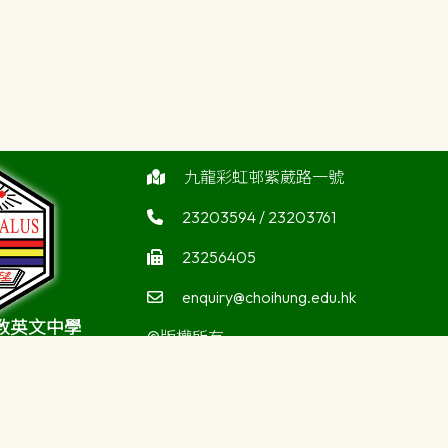
九龍彩虹邨紫葳路一號
23203594 / 23203761
23256405
enquiry@choihung.edu.hk
教英文中學
©版權所有
atholic Secondary
ool
Powered by
Friendly Portal System
v
10.59