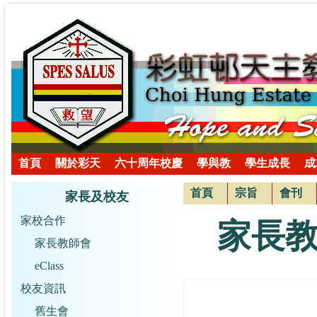
首頁
關於彩天
六十周年校慶
學與教
學生成長
成
首頁
宗旨
會刊
家長及校友
家校合作
家長
家長教師會
eClass
校友資訊
舊生會