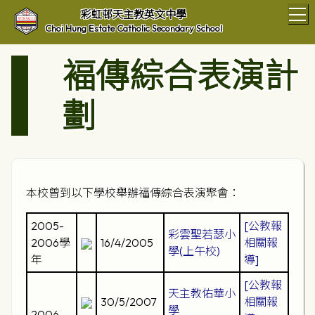
T
彩虹邨天主教英文中學
Choi Hung Estate Catholic Secondary School
褔傳綜合表演計
劃
本校曾到以下學校舉辦福傳綜合表演聚會：
2005-
[公教報
彩雲聖若瑟小
2006學
16/4/2005
相關報
學(上午校)
年
導]
[公教報
天主教佑華小
30/5/2007
相關報
學
2006-