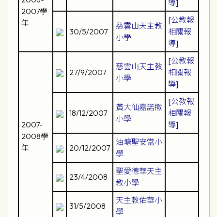
導]
2007學
[公教報
年
慈雲山天主教
30/5/2007
相關報
小學
導]
[公教報
慈雲山天主教
27/9/2007
相關報
小學
導]
[公教報
黃大仙嘉諾撤
18/12/2007
相關報
小學
2007-
導]
2008學
油塘聖安當小
年
20/12/2007
學
聖愛德華天主
23/4/2008
教小學
天主教佑華小
31/5/2008
學