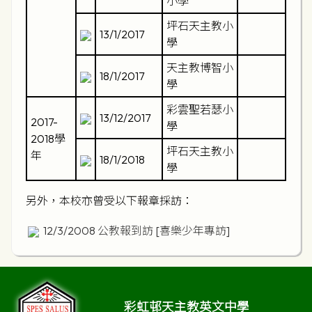
小學
坪石天主教小
13/1/2017
學
天主教博智小
18/1/2017
學
彩雲聖若瑟小
13/12/2017
2017-
學
2018學
坪石天主教小
年
18/1/2018
學
另外，本校亦曾受以下報章採訪：
12/3/2008 公教報到訪
[喜樂少年專訪]
彩虹邨天主教英文中學