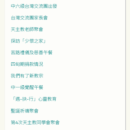
中六級台灣交流團出發
台灣交流團家長會
天主教老師聚會
探訪「少懷之家」
苦路禮儀及慈善午餐
四旬期捐款情況
我們有了新教宗
中一級覺醒午餐
「遇-抉-行」心靈教育
聖誕祈禱聚會
第4次天主教同學會聚會