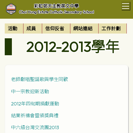
T
彩虹邨天主教英文中學
Choi Hung Estate Catholic Secondary School
活動
成員
信仰反省
網站連結
工作計劃
2012-2013學年
老師獻唱聖誕歌與學生同歡
中一宗教迎新活動
2012年四旬期捐獻運動
結業祈禱會暨頒獎典禮
中六級台灣交流團2013