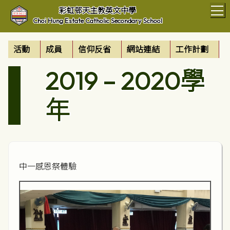
T
彩虹邨天主教英文中學
Choi Hung Estate Catholic Secondary School
活動
成員
信仰反省
網站連結
工作計劃
2019 – 2020學
年
中一感恩祭體驗