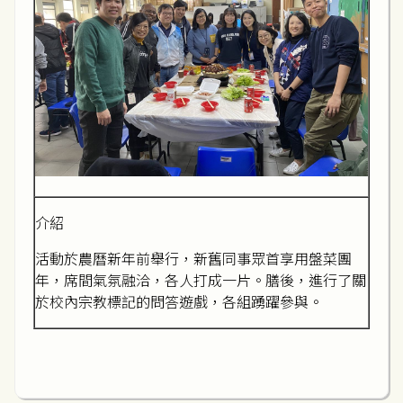
介紹
活動於農曆新年前舉行，新舊同事眾首享用盤菜團
年，席間氣氛融洽，各人打成一片。膳後，進行了關
於校內宗教標記的問答遊戲，各組踴躍參與。