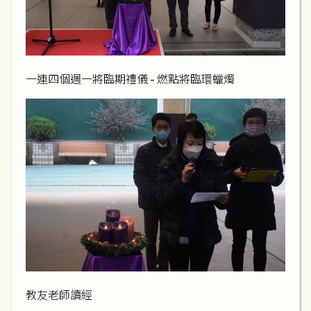
一連四個週一將臨期禮儀 - 燃點將臨環蠟燭
教友老師讀經