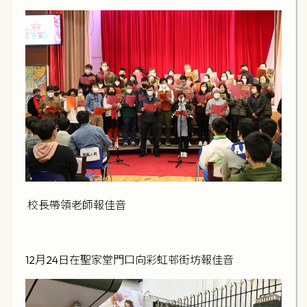
校長帶領老師報佳音
12月24日在聖家堂門口向彩虹邨街坊報佳音