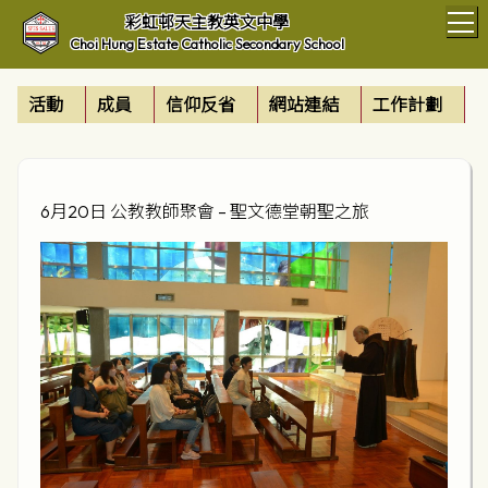
T
彩虹邨天主教英文中學
Choi Hung Estate Catholic Secondary School
活動
成員
信仰反省
網站連結
工作計劃
6月20日 公教教師聚會 – 聖文德堂朝聖之旅