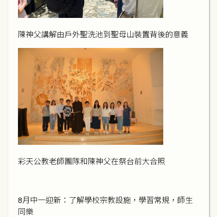
陳神父講解由戶外聖洗池到聖母山裝置背後的意義
彩天公教老師團隊和陳神父在祭台前大合照
8月中一迎新：了解學校宗教設施，學習常規，師生
同樂