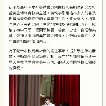
初中及高中開學祈禱禮儀分別由校監張明德神父及校
董黃施博終身執事主禮。黃執事引用格林多人前書及
瑪竇福音勉勵高中的同學善用主恩，關愛近人，培養
同理心。張神父除了生動地解釋塔冷通的比喻外，還
給了初中同學一個開學錦囊：善良、忠信、自理和共
融。張神父闡述錦囊四寶之關係，並鼓勵同學在生活
中實踐相關的價值內容。
為了配合本校周年計劃的關注事項，提升學生領袖素
質，推動學生參與籌辦活動，高中的祈禱禮儀由新一
屆天主教同學會會長中四丙班的趙天恆同學擔任領經
的職務。