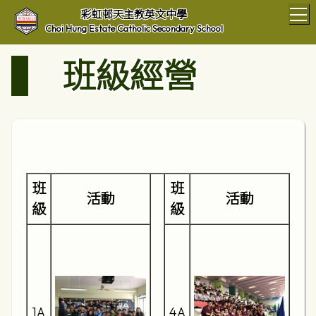
T
彩虹邨天主教英文中學
Choi Hung Estate Catholic Secondary School
班級經營
班
班
活動
活動
級
級
1A
4A