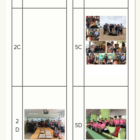
2C
5C
2
5D
D