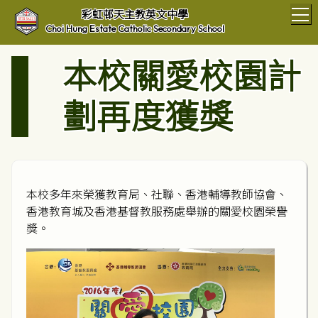
T
彩虹邨天主教英文中學
Choi Hung Estate Catholic Secondary School
本校關愛校園計
劃再度獲獎
本校多年來榮獲教育局、社聯、香港輔導教師協會、
香港教育城及香港基督教服務處舉辦的關愛校園榮譽
獎。