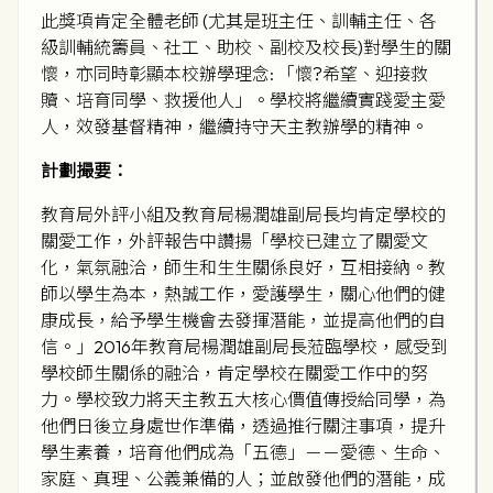
此獎項肯定全體老師 (尤其是班主任、訓輔主任、各
級訓輔統籌員、社工、助校、副校及校長)對學生的關
懷，亦同時彰顯本校辦學理念: 「懷?希望、迎接救
贖、培育同學、救援他人」。學校將繼續實踐愛主愛
人，效發基督精神，繼續持守天主教辦學的精神。
計劃撮要：
教育局外評小組及教育局楊潤雄副局長均肯定學校的
關愛工作，外評報告中讚揚「學校已建立了關愛文
化，氣氛融洽，師生和生生關係良好，互相接納。教
師以學生為本，熱誠工作，愛護學生，關心他們的健
康成長，給予學生機會去發揮潛能，並提高他們的自
信。」2016年教育局楊潤雄副局長蒞臨學校，感受到
學校師生關係的融洽，肯定學校在關愛工作中的努
力。學校致力將天主教五大核心價值傳授給同學，為
他們日後立身處世作準備，透過推行關注事項，提升
學生素養，培育他們成為「五德」－－愛德、生命、
家庭、真理、公義兼備的人；並啟發他們的潛能，成