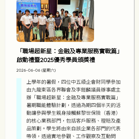
「職場超新星：金融及專業服務實戰篇」
啟動禮暨2025優秀學員頒獎禮
2026-06-06 (星期六)
上學年的暑假，四位中五級企會財同學參加
由九龍東區各界聯會及李鎧麟議員辦事處主
辦「職場超新星：金融及專業服務實戰篇」
暑期職能體驗計劃，透過為期四個半天的活
動讓參與學生親身接觸蘇黎世保險（香港）
的核心業務部門，包括客戶服務、理賠及產
品策劃。學生將由來自該企業各部門的代表
帶領，透過實地參觀、工作觀察及互動問