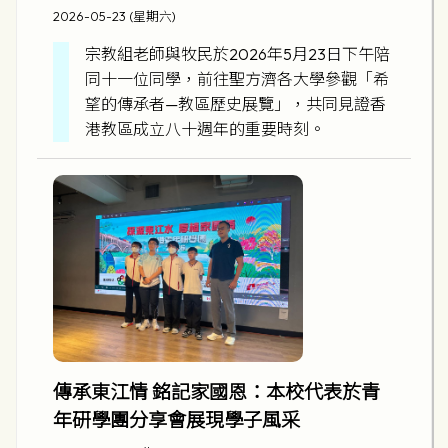
2026-05-23 (星期六)
宗教組老師與牧民於2026年5月23日下午陪
同十一位同學，前往聖方濟各大學參觀「希
望的傳承者—教區歷史展覽」，共同見證香
港教區成立八十週年的重要時刻。
傳承東江情 銘記家國恩：本校代表於青
年研學團分享會展現學子風采