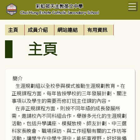
T
彩虹邨天主教英文中學
Choi Hung Estate Catholic Secondary School
主頁
成員介紹
網站連結
有用資訊
主頁
簡介
生涯規劃組以全校參與模式推動生涯規劃教育。在
正規課程方面，每年皆按學校的三年發展計劃、關注
事項以及學生的需要而修訂班主任課的內容。
在非正規課程方面，則按不同年級的成長發展所
需，邀請校內不同科組合作，舉辦多元化的生涯規劃
活動，包括升學講座、模擬放榜、師友計劃、中三選
科家長晚會、職場探訪、與工作經驗有關的工作坊等
活動，讓學生在中學生涯中，能拓寬視野，好好裝備