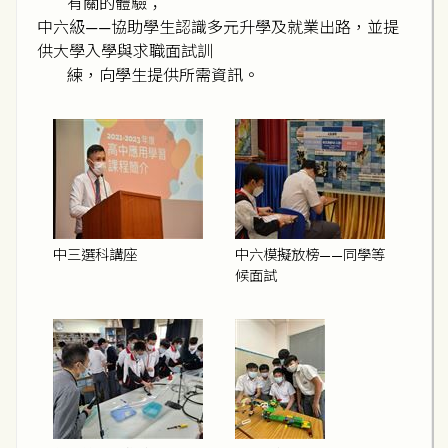
有關的體驗；
中六級——協助學生認識多元升學及就業出路，並提
供大學入學與求職面試訓
練，向學生提供所需資訊。
中三選科講座
中六模擬放榜——同學等
候面試