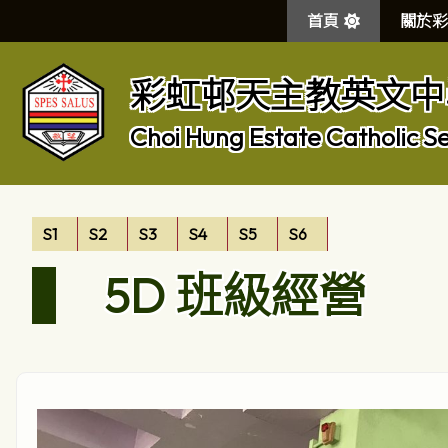
首頁
關於彩
彩虹邨天主教英文中
Choi Hung Estate Catholic S
S1
S2
S3
S4
S5
S6
5D 班級經營