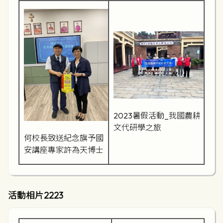
2023暑假活動_我國農耕
文代研學之旅
何校長致送紀念旗予國
安講座專家許為天博士
活動相片2223