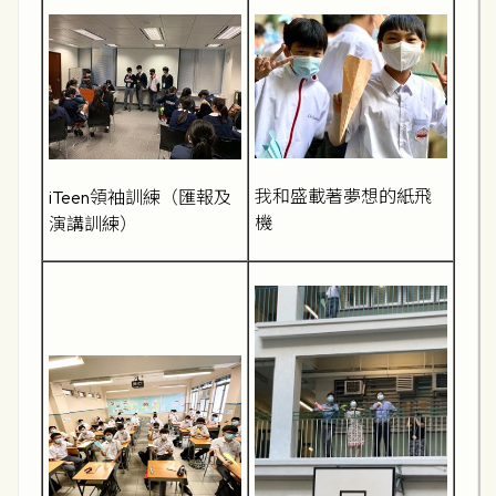
我和盛載著夢想的紙飛
iTeen領袖訓練（匯報及
機
演講訓練）