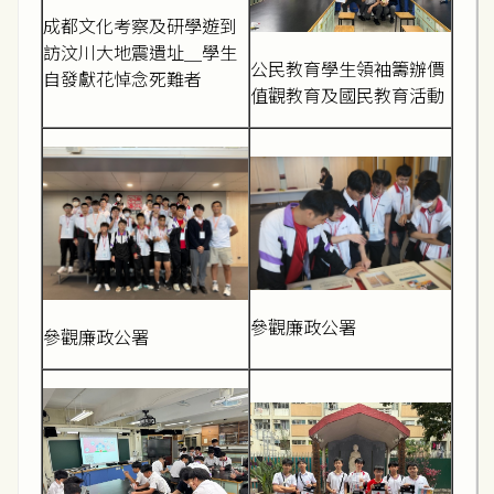
成都文化考察及研學遊到
訪汶川大地震遺址＿學生
公民教育學生領袖籌辦價
自發獻花悼念死難者
值觀教育及國民教育活動
參觀廉政公署
參觀廉政公署