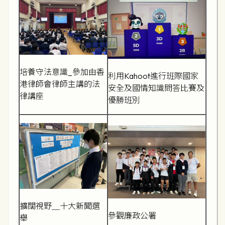
培養守法意識_參加由香
利用Kahoot進行班際國家
港律師會律師主講的法
安全及國情知識問答比賽及
律講座
優勝班別
擴闊視野＿十大新聞選
參觀廉政公署
舉