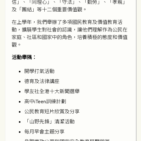
信」、「同理心」、「守法」、「勤勞」、「孝親」
及「團結」等十二個重要價值觀。
在上學年，我們舉辦了多項國民教育及價值教育活
動，擴展學生對社會的認識，讓他們理解作為公民在
家庭、社區和國家中的角色，培養積極的態度和價值
觀。
活動舉隅：
開學打氣活動
德育及法律講座
學友社全港十大新聞選舉
高中iTeen訓練計劃
公民教育短片欣賞及分享
「山野先鋒」清潔活動
每月早會主題分享