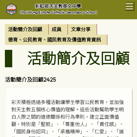
T
彩虹邨天主教英文中學
Choi Hung Estate Catholic Secondary School
活動簡介及回顧
成員
文章分享
德育、公民教育、國民教育及價值教育資訊
活動簡介及回顧
活動簡介及回顧2425
彩天積極透過多種活動讓學生學習公民教育，並加強
對天主教五個核心價值的理解。這些活動幫助學生明
白人際之間的道德關係和行為準則，建立正面價值
觀，特別是「堅毅」、「尊重他人」、「責任感」、
「國民身份認同」、「承擔精神」、「仁愛」、「誠