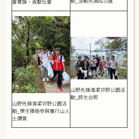
動_活動完滿成功進
會賣旗，貢獻社會
山野先鋒清潔郊野公園活
動_師生合照
山野先鋒清潔郊野公園活
動_學生積極參與獲行山人
士讚賞