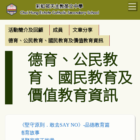
T
彩虹邨天主教英文中學
Choi Hung Estate Catholic Secondary School
活動簡介及回顧
成員
文章分享
德育、公民教育、國民教育及價值教育資訊
德育、公民教
育、國民教育及
價值教育資訊
1.
《堅守原則．敢去SAY NO
》-
品德教育篇
2.
德育故事