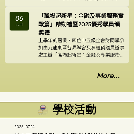
為生物科技公司，致力於研發醫療及病毒
檢測的相關科技。公司高級工程總監曾鈺
「職場超新星：金融及專業服務實
06
麟博士為彩天校友，他親身向一眾學弟們
戰篇」啟動禮暨2025優秀學員頒
六月
分享其職場生涯的所見所感，讓同學獲得
獎禮
最前線的就業情報，及早裝備自己。
上學年的暑假，四位中五級企會財同學參
加由九龍東區各界聯會及李鎧麟議員辦事
處主辦「職場超新星：金融及專業服務實
戰篇」暑期職能體驗計劃，透過為期四個
半天的活動讓參與學生親身接觸蘇黎世保
More...
險（香港）的核心業務部門，包括客戶服
務、理賠及產品策劃。學生將由來自該企
業各部門的代表帶領，透過實地參觀、工
作觀察及互動問答，了解各部門的職責與
運作，幫助學生掌握實用技能，並了解保
學校活動
險行業的最新發展議題。
2026-07-14