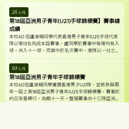
25
七月
第18屆亞洲男子青年(U21)手球錦標賽】賽事總
成績
本校6D 班盧卓楠同學代表香港男子青年(U21)手球代表
隊以第13名完成本屆賽事，盧同學於賽事中每場均有入
球，共入十一球，而其中於名次賽中，港隊以一分之差
惜敗印度，於賽事中球員均獲得寶貴經驗，但港隊仍表
現出不屈不撓之精神，值得大家繼續鼓勵及支持。
03
七月
第18屆亞洲男子青年手球錦標賽
本校6D班盧卓楠同學獲選香港男子U21隊，並將參與兩
年一屆之第18屆亞洲男子青年(U21)手球錦標賽，賽事於
約旦安曼舉行，為期十一天。整個賽事共十三隊亞洲球
隊出戰，盧卓楠同學於分組將有機會對戰巴林及沙地阿
拉伯，希望盧卓楠同學能繼續努力，為香港爭光。
18
五月
屈臣氏集團香港學生運動員獎