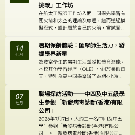
挑戰」工作坊
在航太工程師工作坊入面，同學先學習有
關火箭和太空的理論及原理，繼而透過模
擬程式，設計屬於自己的火箭，嘗試登陸
月球及圍繞地球航行之類的仼務。同學透
過自行嘗試，提升解難能力，而當他們成
暑期保齡體驗：匯聚師生活力，發
14
功完成仼務時，同學們表現格外高興。是
掘學界新星
七月
次其他學習經歷不但增加了他們在航天的
為豐富學生的暑期生活並發掘體育潛能，
知識，更令他們自信大大提高。
本校其他學習經歷（OLE）小組於暑假首
天，特別為高中同學舉辦了為期4小時的
*「暑期保齡球體驗活動」。
職場探訪活動──中四及中五級學
07
生參觀「新發病毒診斷(香港)有限
七月
公司」
2026年7月7日，大約二十名中四及中五
學生參觀「新發病毒診斷(香港)有限公
司」。「新發病毒診斷(香港)有限公司」