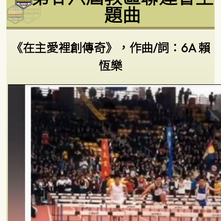
題曲
《在主愛裡創傳奇》，作曲/詞：6A 賴
恆樂